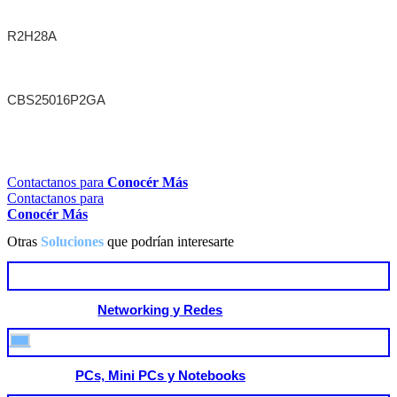
Aruba 6000 24G CL4 POE 4SFP SWITCH
R2H28A
Aruba AP-505 (RW) Unified AP
CBS25016P2GA
Cisco Sb Switch Web Adm 16 Giga Poe
2Sfp
Contactanos para
Conocér Más
Contactanos para
Conocér Más
Otras
Soluciones
que podrían interesarte
Networking y Redes
PCs, Mini PCs y Notebooks