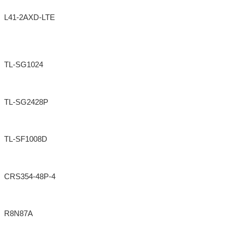
L41-2AXD-LTE
Ap Mikrotik Hap Axlite Lte6 L41G-
2Axd&Fg
TL-SG1024
Tp-Link Switch 24 10/100/1000 Rackeable
TL-SG2428P
Tp-Link Switch Smart 24Giga 4Sfp Poe+
TL-SF1008D
Tp-Link Switch 8 Ports 10/100 Desktop
CRS354-48P-4
Switch Mikrotik Crs354-48P-4S+2Q+Rm Cf
R8N87A