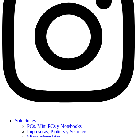
Soluciones
PCs, Mini PCs y Notebooks
Impresoras, Plotters y Scanners