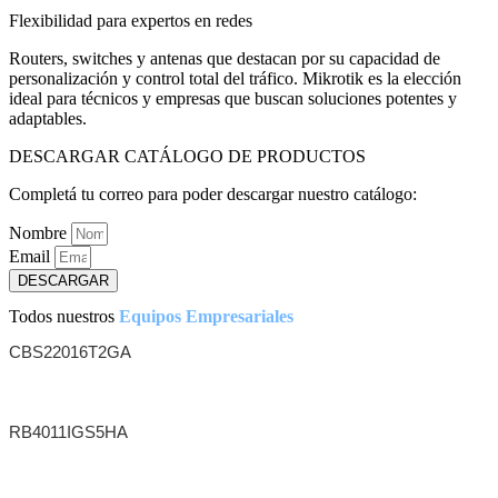
Flexibilidad para expertos en redes
Routers, switches y antenas que destacan por su capacidad de
personalización y control total del tráfico. Mikrotik es la elección
ideal para técnicos y empresas que buscan soluciones potentes y
adaptables.
DESCARGAR CATÁLOGO DE PRODUCTOS
Completá tu correo para poder descargar nuestro catálogo:
Nombre
Email
DESCARGAR
Todos nuestros
Equipos Empresariales
CBS22016T2GA
Cisco Sb Switch Web Adm 16 Giga + 2 Sfp
RB4011IGS5HA
Router Mikrotik Rb4011Igs+5Hacq2Hnd
S/Ft