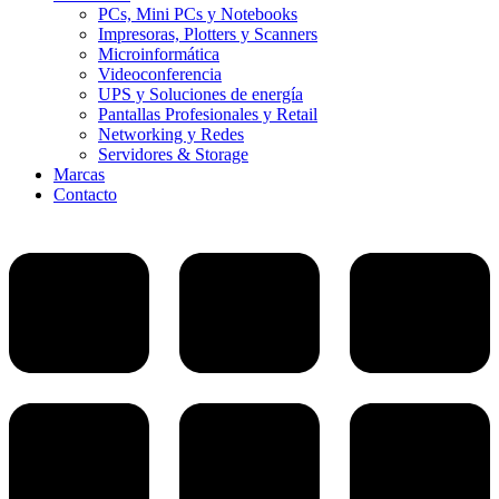
PCs, Mini PCs y Notebooks
Impresoras, Plotters y Scanners
Microinformática
Videoconferencia
UPS y Soluciones de energía
Pantallas Profesionales y Retail
Networking y Redes
Servidores & Storage
Marcas
Contacto